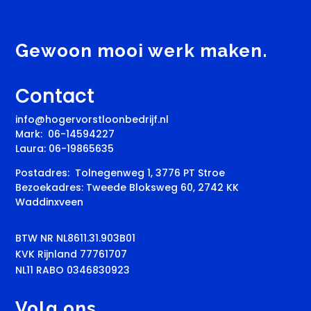
Gewoon mooi werk maken.
Contact
info@hogervorstloonbedrijf.nl
Mark:
06-14594227
Laura:
06-19865635
Postadres:
Tolnegenweg 1, 3776 PT Stroe
Bezoekadres:
Tweede Bloksweg 60, 2742 KK
Waddinxveen
BTW NR NL8611.31.903B01
KVK Rijnland 77761707
NL11 RABO 0346830923
Volg ons.